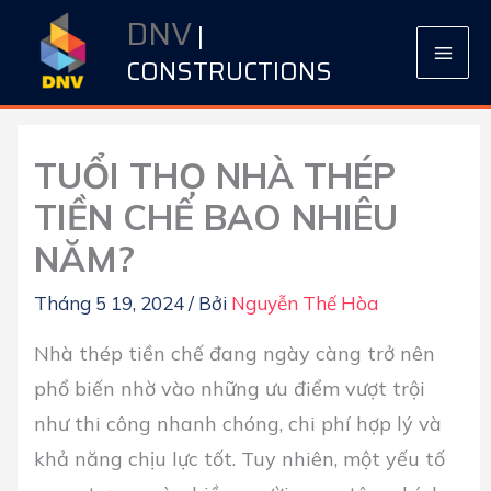
Nhảy
DNV
|
tới
CONSTRUCTIONS
nội
dung
TUỔI THỌ NHÀ THÉP
TIỀN CHẾ BAO NHIÊU
NĂM?
Tháng 5 19, 2024
/ Bởi
Nguyễn Thế Hòa
Nhà thép tiền chế đang ngày càng trở nên
phổ biến nhờ vào những ưu điểm vượt trội
như thi công nhanh chóng, chi phí hợp lý và
khả năng chịu lực tốt. Tuy nhiên, một yếu tố