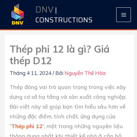
Nhảy
DNV
|
tới
CONSTRUCTIONS
nội
dung
Thép phi 12 là gì? Giá
thép D12
Tháng 4 11, 2024
/ Bởi
Nguyễn Thế Hòa
Thép đóng vai trò quan trọng trong việc xây
dựng cơ sở hạ tầng và sản xuất công nghiệp.
Bài viết này sẽ giúp bạn tìm hiểu sâu hơn về
những đặc điểm, tính chất, ứng dụng của
“
Thép phi 12
“, một trong những nguyên liệu
thông dụng nhất khi thiết kế nhà ở, căn hộ,…