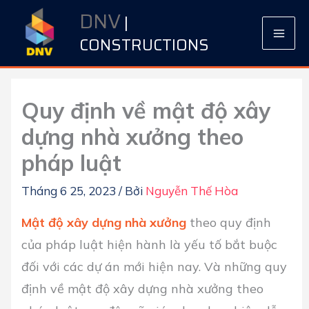
Nhảy
DNV
|
tới
CONSTRUCTIONS
nội
dung
Quy định về mật độ xây
dựng nhà xưởng theo
pháp luật
Tháng 6 25, 2023
/ Bởi
Nguyễn Thế Hòa
M
ật độ xây dựng nhà xưởng
theo quy định
của pháp luật hiện hành là yếu tố bắt buộc
đối với các dự án mới hiện nay. Và những quy
định về mật độ xây dựng nhà xưởng theo