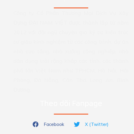
Công ty Cổ Phần Thương Mại Dịch Vụ Xây
Dựng ĐẠI NAM VIỆT được thành lập từ năm
2012 với đội ngũ chuyên gia kỹ sư, kiến trúc
sư giàu kinh nghiệm từ các công trình, dự án
nhà cao tầng, nhà xưởng công nghiệp, nhà
dân dụng trải rộng khắp các tỉnh, các thành
phố lớn Việt Nam như TPHCM, Hà Nội, Hải
Phòng, Đà Nẵng, Cần Thơ, Long An, Bình
Dương.
Theo dõi Fanpage
Facebook
X (Twitter)