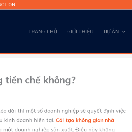
RUCTION
TRANG CHỦ
GIỚI THIỆU
DỰ ÁN
g tiền chế không?
éo dài thì một số doanh nghiệp sẽ quyết định việc
 kinh doanh hiện tại.
Cải tạo không gian nhà
a một doanh nghiệp sản xuất. Điều này không