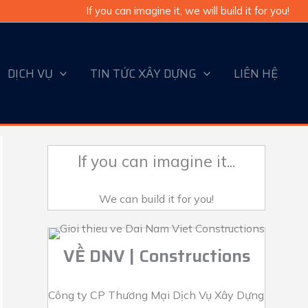
If you can imagine it, we will build it for you!
DỊCH VỤ
TIN TỨC XÂY DỰNG
LIÊN HỆ
If you can imagine it...
We can build it for you!
VỀ DNV | Constructions
Công ty CP Thương Mại Dịch Vụ Xây Dựng