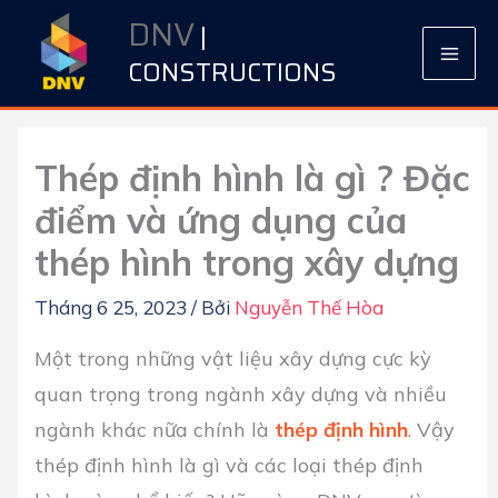
Nhảy
DNV
|
tới
CONSTRUCTIONS
nội
dung
Thép định hình là gì ? Đặc
điểm và ứng dụng của
thép hình trong xây dựng
Tháng 6 25, 2023
/ Bởi
Nguyễn Thế Hòa
Một trong những vật liệu xây dựng cực kỳ
quan trọng trong ngành xây dựng và nhiều
ngành khác nữa chính là
thép định hình
. Vậy
thép định hình là gì và các loại thép định