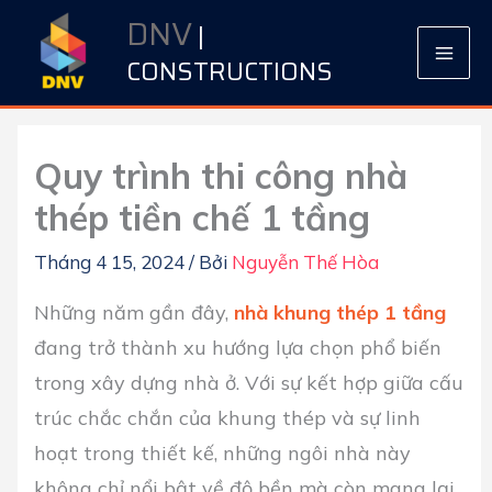
Nhảy
DNV
|
tới
CONSTRUCTIONS
nội
dung
Quy trình thi công nhà
thép tiền chế 1 tầng
Tháng 4 15, 2024
/ Bởi
Nguyễn Thế Hòa
Những năm gần đây,
nhà khung thép 1 tầng
đang trở thành xu hướng lựa chọn phổ biến
trong xây dựng nhà ở. Với sự kết hợp giữa cấu
trúc chắc chắn của khung thép và sự linh
hoạt trong thiết kế, những ngôi nhà này
không chỉ nổi bật về độ bền mà còn mang lại