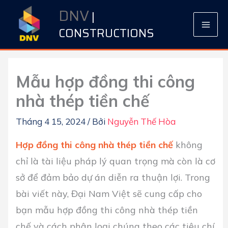
Nhảy
DNV
|
tới
CONSTRUCTIONS
nội
dung
Mẫu hợp đồng thi công
nhà thép tiền chế
Tháng 4 15, 2024
/ Bởi
Nguyễn Thế Hòa
Hợp đồng thi công nhà thép tiền chế
không
chỉ là tài liệu pháp lý quan trọng mà còn là cơ
sở để đảm bảo dự án diễn ra thuận lợi. Trong
bài viết này, Đại Nam Việt sẽ cung cấp cho
bạn mẫu hợp đồng thi công nhà thép tiền
chế và cách phân loại chúng theo các tiêu chí