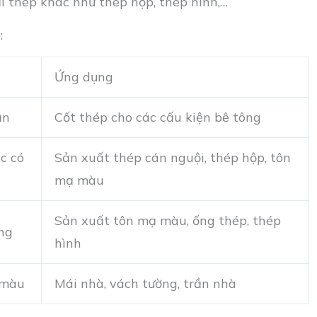
i thép khác như thép hộp, thép hình,…
:
Ứng dụng
ắn
Cốt thép cho các cấu kiện bê tông
c có
Sản xuất thép cán nguội, thép hộp, tôn
mạ màu
Sản xuất tôn mạ màu, ống thép, thép
ng
hình
 màu
Mái nhà, vách tường, trần nhà