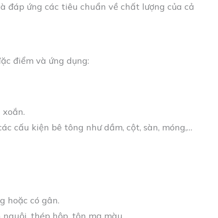
và đáp ứng các tiêu chuẩn về chất lượng của cả
 đặc điểm và ứng dụng:
 xoắn.
ác cấu kiện bê tông như dầm, cột, sàn, móng,…
g hoặc có gân.
 nguội, thép hộp, tôn mạ màu,…