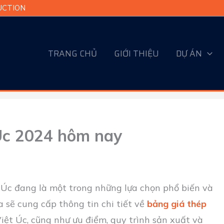
RUCTION
TRANG CHỦ
GIỚI THIỆU
DỰ ÁN
Úc 2024 hôm nay
t Úc đang là một trong những lựa chọn phổ biến và
a sẽ cung cấp thông tin chi tiết về
bảng giá thép
iệt Úc, cũng như ưu điểm, quy trình sản xuất và