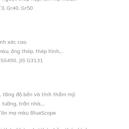
3, Gr40, Gr50
nh xác cao.
àu, ống thép, thép hình,…
 SS490, JIS G3131
, tăng độ bền và tính thẩm mỹ.
 tường, trần nhà,…
 Tôn mạ màu BlueScope