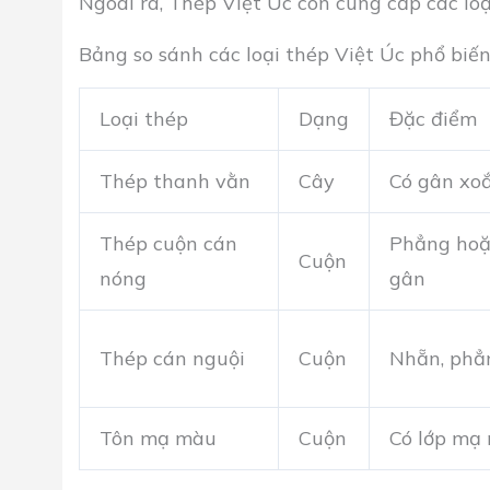
Ngoài ra, Thép Việt Úc còn cung cấp các loạ
Bảng so sánh các loại thép Việt Úc phổ biến
Loại thép
Dạng
Đặc điểm
Thép thanh vằn
Cây
Có gân xo
Thép cuộn cán
Phẳng hoặ
Cuộn
nóng
gân
Thép cán nguội
Cuộn
Nhẵn, phẳ
Tôn mạ màu
Cuộn
Có lớp mạ