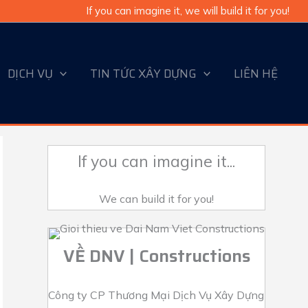
If you can imagine it, we will build it for you!
DỊCH VỤ
TIN TỨC XÂY DỰNG
LIÊN HỆ
If you can imagine it...
We can build it for you!
VỀ DNV | Constructions
Công ty CP Thương Mại Dịch Vụ Xây Dựng